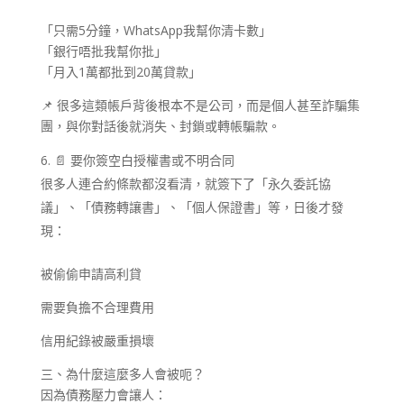
「只需5分鐘，WhatsApp我幫你清卡數」
「銀行唔批我幫你批」
「月入1萬都批到20萬貸款」
📌 很多這類帳戶背後根本不是公司，而是個人甚至詐騙集
團，與你對話後就消失、封鎖或轉帳騙款。
📄 要你簽空白授權書或不明合同
很多人連合約條款都沒看清，就簽下了「永久委託協
議」、「債務轉讓書」、「個人保證書」等，日後才發
現：
被偷偷申請高利貸
需要負擔不合理費用
信用紀錄被嚴重損壞
三、為什麼這麼多人會被呃？
因為債務壓力會讓人：