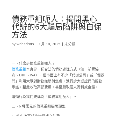
債務重組呃人：揭開黑心
代辦的6大騙局陷阱與自保
方法
by
webadmin
|
7 月 18, 2025
|
未分類
一、什麼是債務重組呃人？
債務重組
本身是一種合法的債務處理方式（如：前置協
商、DRP、IVA），但市面上有不少「代辦公司」或「假顧
問」利用大眾對財務無助與焦慮，進行誇大或虛假的服務
承諾，藉此收取高額費用，甚至騙取個人資料或金錢。
這類行為我們統稱為「債務重組呃人」。
二、6 種常見的債務重組騙局類型
💰 先收高額諮詢費或文件費