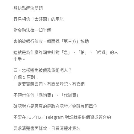
想快點解決問題
容易相信「太好聽」的承諾
對金融法律一知半解
害怕被銀行催收，轉而找「第三方」協助
這就是為什麼詐騙會針對「急」、「怕」、「唔識」的人
出手。
四、怎樣避免被債務重組呃人？
自保 5 原則：
一定要實體公司、有商業登記、有官網
不預付任何「諮詢費」、「代辦費」
確認對方是否真的是政府認證／金融牌照單位
不要在 IG／FB／Telegram 對話就提供個資或簽合約
要求清楚書面條款，且看清楚才簽名