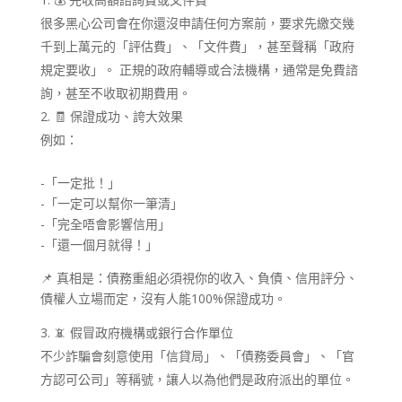
很多黑心公司會在你還沒申請任何方案前，要求先繳交幾
千到上萬元的「評估費」、「文件費」，甚至聲稱「政府
規定要收」。 正規的政府輔導或合法機構，通常是免費諮
詢，甚至不收取初期費用。
🧾 保證成功、誇大效果
例如：
-「一定批！」
-「一定可以幫你一筆清」
-「完全唔會影響信用」
-「還一個月就得！」
📌 真相是：債務重組必須視你的收入、負債、信用評分、
債權人立場而定，沒有人能100%保證成功。
📵 假冒政府機構或銀行合作單位
不少詐騙會刻意使用「信貸局」、「債務委員會」、「官
方認可公司」等稱號，讓人以為他們是政府派出的單位。